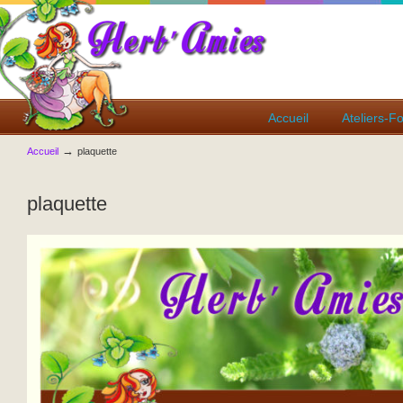
Accueil
Ateliers-F
→
Accueil
plaquette
plaquette